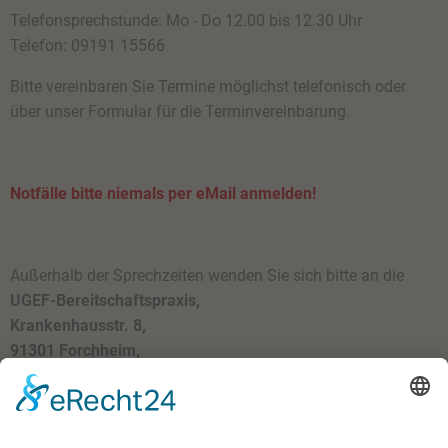
Telefonsprechstunde: Mo - Do 12.00 bis 12.30 Uhr
Telefon: 09191 15566
Bitte vereinbaren Sie Termine möglichst telefonisch oder
über unser
Formular für die Terminvereinbarung.
Notfälle bitte niemals per eMail anmelden!
Außerhalb der Sprechzeiten wenden Sie sich bitte an die
UGEF-Bereitschaftspraxis,
Krankenhausstr. 8,
91301 Forchheim,
Telefon: 09191 979630
oder an den
ärztlichen Bereitschaftsdienst